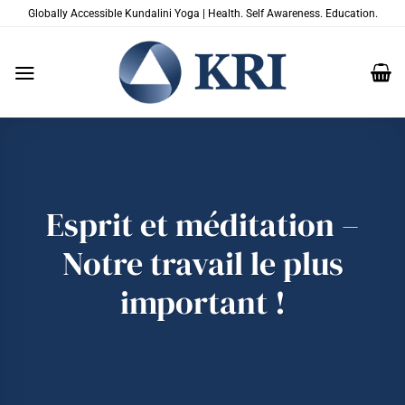
Passer
Globally Accessible Kundalini Yoga | Health. Self Awareness. Education.
au
contenu
Esprit et méditation –
Notre travail le plus
important !