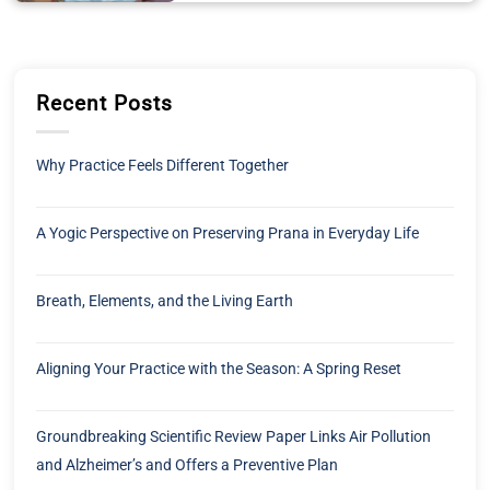
Groundbreaking Scientific Review Paper Links Air Pollution
and Alzheimer’s and Offers a Preventive Plan
Kundalini Research Institute PO Box 1819
Santa Cruz, NM
87567, USA.
customerservice@kriteachings.org
Navigation
Quick Links
About KRI
Nous contacter
KRI History
Politique de confidentialité