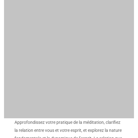
Approfondissez votre pratique de la méditation, clarifiez
la relation entre vous et votre esprit, et explorez la nature
fondamentale et la dynamique de l’esprit. La relation que
nous entretenons avec notre propre esprit est essentielle
à la réalisation effective de notre véritable nature et à
l’épanouissement de notre potentiel.
S’inscrire maintenant!
Amrit Khalsa
Amrit Khalsa
Amrit Singh Khalsa is the CEO at KRI. He earned his PhD in
Aeronautical Engineering from MIT and worked directly
with Yogi Bhajan coordinated the 3HO legacy businesses
and non-profit organizations, including KRI. After the
passing of Yogi Bhajan, Amrit Singh served as the Chair of