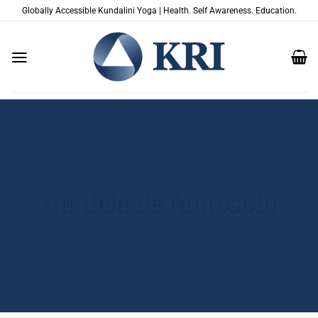
Passer
Globally Accessible Kundalini Yoga | Health. Self Awareness. Education.
au
contenu
Au-delà de l’autosoin