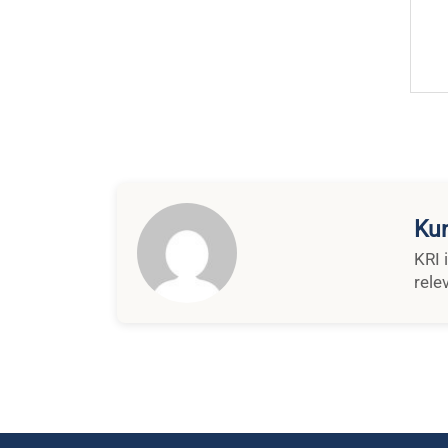
Kun
KRI 
rele