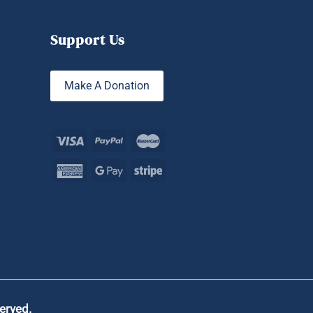
Support Us
Make A Donation
served.