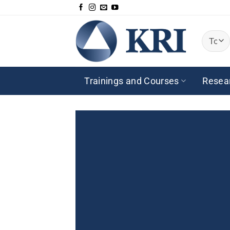
Passer
au
contenu
Trainings and Courses
Resea