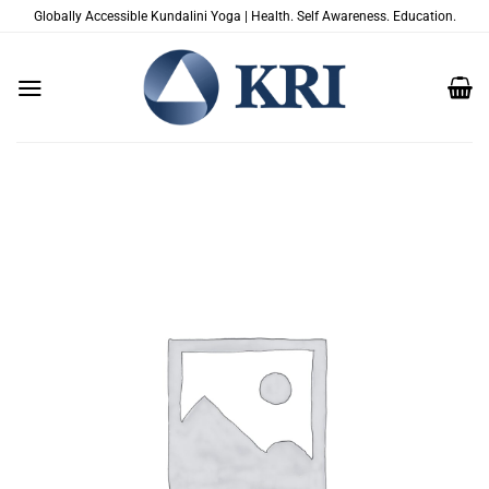
Salta
Globally Accessible Kundalini Yoga | Health. Self Awareness. Education.
ai
contenuti