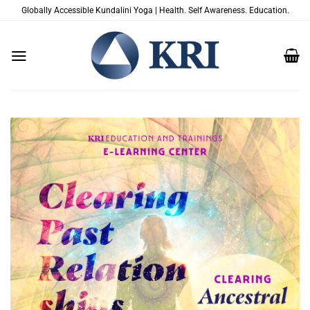
Salta
Globally Accessible Kundalini Yoga | Health. Self Awareness. Education.
ai
contenuti