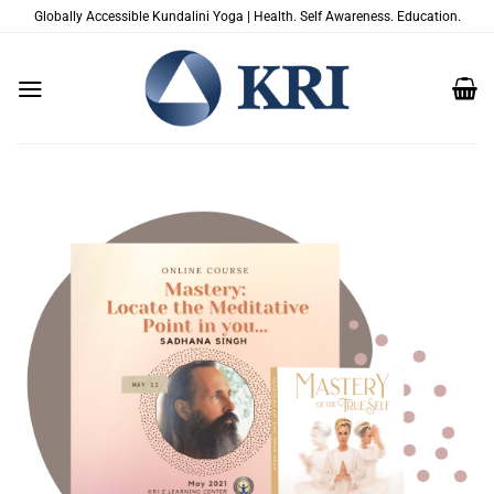
Salta
Globally Accessible Kundalini Yoga | Health. Self Awareness. Education.
ai
contenuti