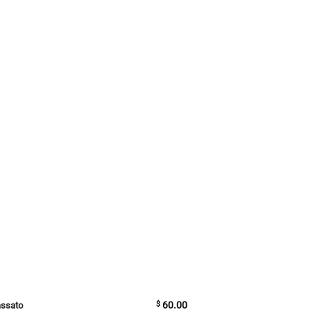
$
60.00
assato