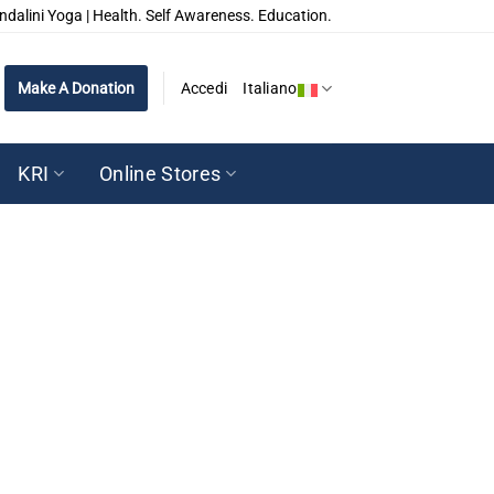
ndalini Yoga | Health. Self Awareness. Education.
Make A Donation
Accedi
Italiano
KRI
Online Stores