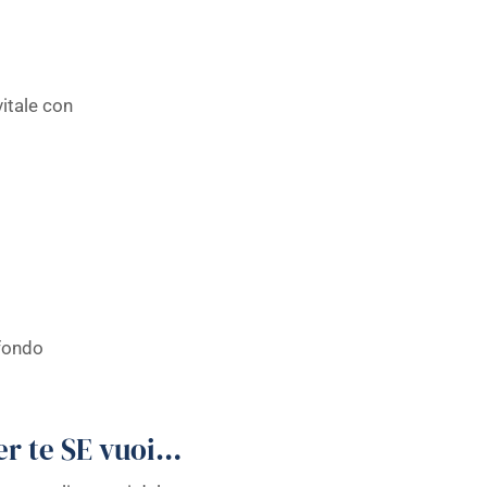
vitale con
fondo
er te SE vuoi…