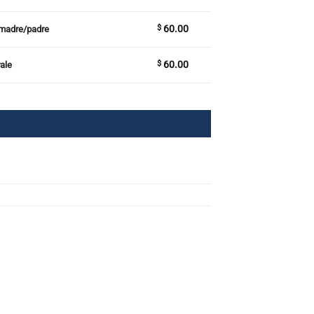
$
60.00
a madre/padre
$
60.00
rale