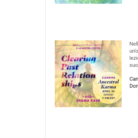
Nel
un’
lez
suo
Can
Dom