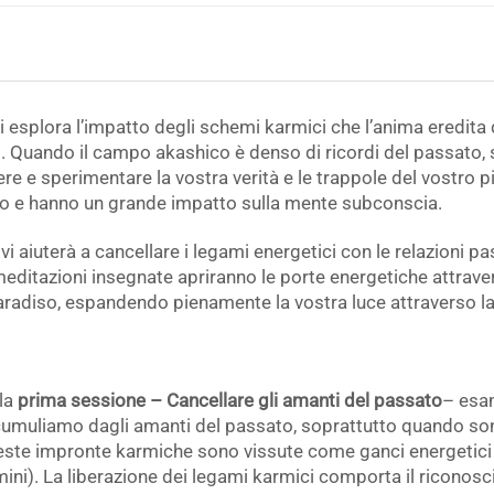
i esplora l’impatto degli schemi karmici che l’anima eredita 
no. Quando il campo akashico è denso di ricordi del passato, 
re e sperimentare la vostra verità e le trappole del vostro
arco e hanno un grande impatto sulla mente subconscia.
vi aiuterà a cancellare i legami energetici con le relazioni p
le meditazioni insegnate apriranno le porte energetiche attrav
 paradiso, espandendo pienamente la vostra luce attraverso la
la
prima sessione – Cancellare gli amanti del passato
– esa
umuliamo dagli amanti del passato, soprattutto quando sono
ste impronte karmiche sono vissute come ganci energetici (
ini). La liberazione dei legami karmici comporta il riconosci