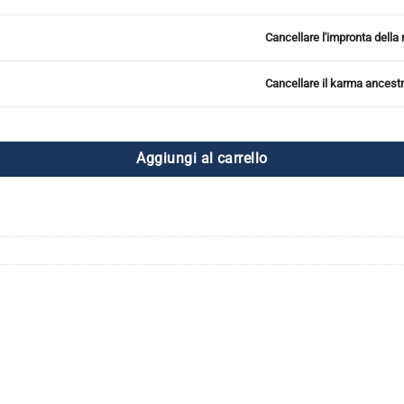
mpronta della madre/padre quantità
Cancellare l'impronta dell
arma ancestrale quantità
Cancellare il karma ancest
Aggiungi al carrello