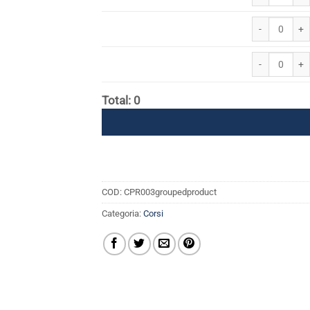
Cancellare l'i
Cancellare il k
Total: 0
COD:
CPR003groupedproduct
Categoria:
Corsi