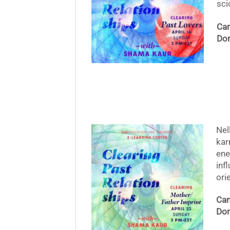
sci
Can
Dom
Nel
kar
ene
inf
ori
Can
Dom