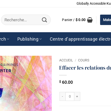
Globally Accessible Ku
Recherche
Panier /
$
0.00
Make
pour :
rch
Publishing
Centre d’apprentissage élect
ACCUEIL
/
COURS
Effacer les relations d
$
60.00
quantité de Effacer les amours pass