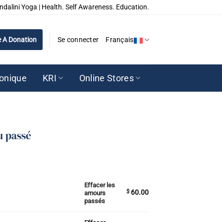
ndalini Yoga | Health. Self Awareness. Education.
 A Donation
Se connecter
Français
ronique
KRI
Online Stores
u passé
Effacer les
és
$
60.00
amours
passés