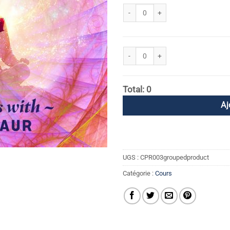
quantité de Effacer l'empreinte de la
quantité de Effacer le karma ancestr
Total: 0
Aj
UGS :
CPR003groupedproduct
Catégorie :
Cours