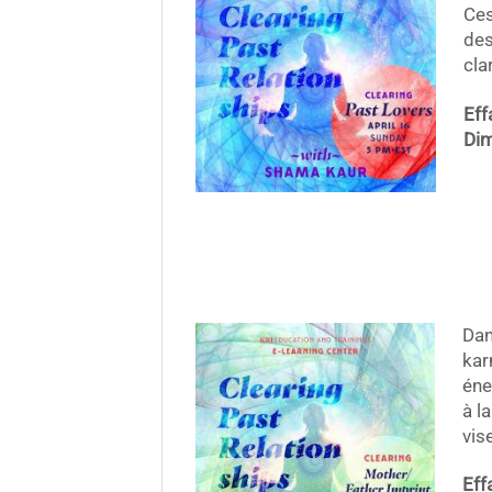
Ces
des
cla
Eff
Dim
Dan
kar
éne
à l
vis
Eff