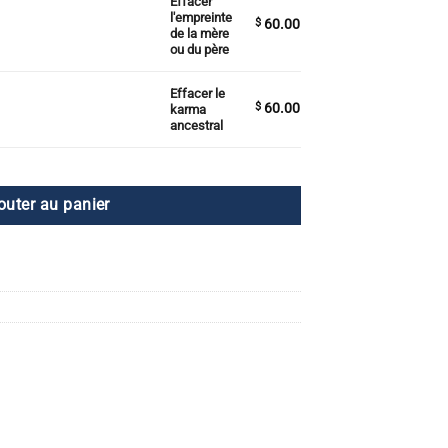
Effacer
 mère ou du père
l'empreinte
$
60.00
de la mère
ou du père
Effacer le
al
$
60.00
karma
ancestral
outer au panier