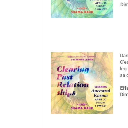
Dim
Dan
C’e
leç
sa 
Eff
Dim