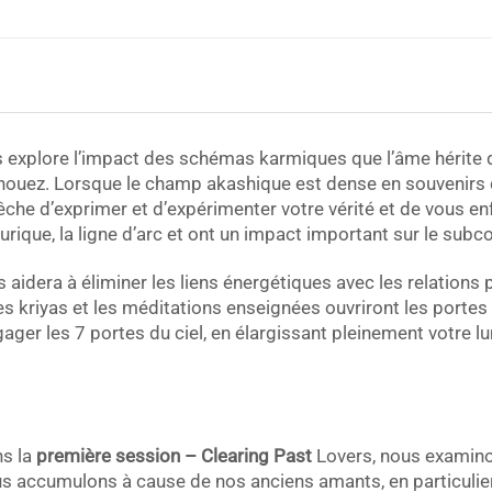
ies explore l’impact des schémas karmiques que l’âme hérite 
 nouez. Lorsque le champ akashique est dense en souvenirs d
he d’exprimer et d’expérimenter votre vérité et de vous en
rique, la ligne d’arc et ont un impact important sur le subc
 aidera à éliminer les liens énergétiques avec les relations 
Les kriyas et les méditations enseignées ouvriront les portes
ager les 7 portes du ciel, en élargissant pleinement votre l
s la
première session – Clearing Past
Lovers, nous examino
s accumulons à cause de nos anciens amants, en particulier l