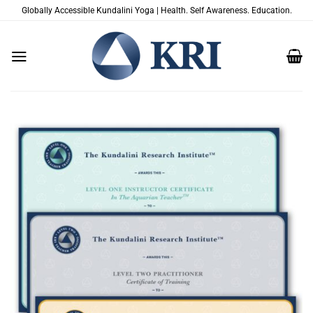
Salta
Globally Accessible Kundalini Yoga | Health. Self Awareness. Education.
ai
contenuti