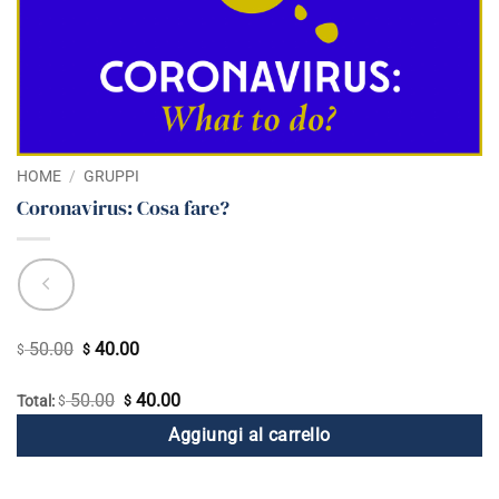
HOME
/
GRUPPI
Coronavirus: Cosa fare?
50.00
40.00
Il
Il
$
$
prezzo
prezzo
50.00
40.00
Il
Il
Total:
$
originale
$
attuale
prezzo
prezzo
era:
è:
Aggiungi al carrello
originale
attuale
$ 50.00.
$ 40.00.
era:
è: