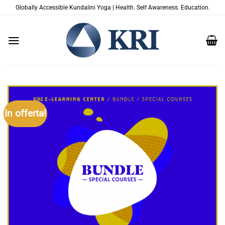
Salta
Globally Accessible Kundalini Yoga | Health. Self Awareness. Education.
ai
contenuti
In offerta!