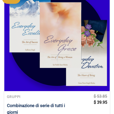
$
53.85
GRUPPI
Il
Il
$
39.95
prezzo
pre
Combinazione di serie di tutti i
originale
attu
era:
è:
giorni