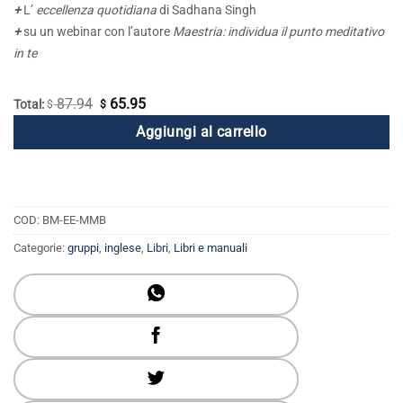
+
L’
eccellenza quotidiana
di Sadhana Singh
+
su un webinar con l’autore
Maestria: individua il punto meditativo
in te
87.94
65.95
Il
Il
Total:
$
$
prezzo
prezzo
Aggiungi al carrello
originale
attuale
era:
è:
$ 87.94.
$ 65.95.
COD:
BM-EE-MMB
Categorie:
gruppi
,
inglese
,
Libri
,
Libri e manuali