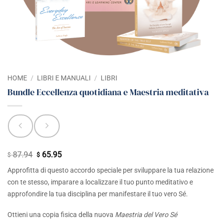
HOME
/
LIBRI E MANUALI
/
LIBRI
Bundle Eccellenza quotidiana e Maestria meditativa
87.94
65.95
Il
Il
$
$
prezzo
prezzo
Approfitta di questo accordo speciale per sviluppare la tua relazione
originale
attuale
con te stesso, imparare a localizzare il tuo punto meditativo e
era:
è:
approfondire la tua disciplina per manifestare il tuo vero Sé.
$ 87.94.
$ 65.95.
Ottieni una copia fisica della nuova
Maestria del Vero Sé