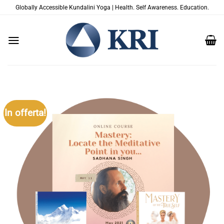
Salta
Globally Accessible Kundalini Yoga | Health. Self Awareness. Education.
ai
contenuti
In offerta!