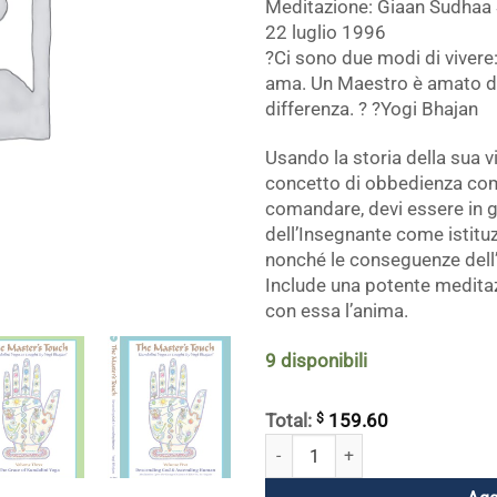
Meditazione: Giaan Sudhaa 
22 luglio 1996
?Ci sono due modi di vivere: 
ama. Un Maestro è amato d
differenza. ? ?Yogi Bhajan
Usando la storia della sua v
concetto di obbedienza come
comandare, devi essere in gr
dell’Insegnante come istituz
nonché le conseguenze dell’
Include una potente meditaz
con essa l’anima.
9 disponibili
$
Total:
159.60
Il Master's Touch Set completo di 