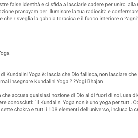
re false identità e ci sfida a lasciarle cadere per unirci alla 
ione pranayam per illuminare la tua radiosità e confermare la
he risveglia la gabbia toracica e il fuoco interiore o ?agni
 Yoga
di Kundalini Yoga è: lascia che Dio fallisca, non lasciare che 
 mai insegnare Kundalini Yoga.? ?Yogi Bhajan
he accusa qualsiasi nozione di Dio al di fuori di noi, usa div
ere conosciuti: “Il Kundalini Yoga non è uno yoga per tutti. C
i sette chakra e tutti i 108 elementi dell’universo, inclusa la