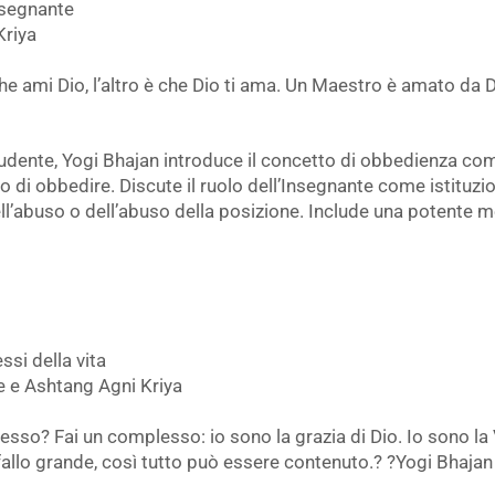
nsegnante
Kriya
che ami Dio, l’altro è che Dio ti ama. Un Maestro è amato da
tudente, Yogi Bhajan introduce il concetto di obbedienza com
 di obbedire. Discute il ruolo dell’Insegnante come istituzio
l’abuso o dell’abuso della posizione. Include una potente me
si della vita
re e Ashtang Agni Kriya
so? Fai un complesso: io sono la grazia di Dio. Io sono la V
fallo grande, così tutto può essere contenuto.? ?Yogi Bhajan