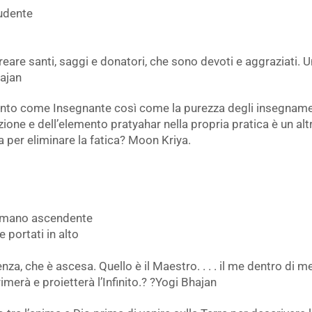
tudente
eare santi, saggi e donatori, che sono devoti e aggraziati. 
hajan
ronto come Insegnante così come la purezza degli insegnamen
one e dell’elemento pratyahar nella propria pratica è un al
a per eliminare la fatica? Moon Kriya.
 umano ascendente
e portati in alto
za, che è ascesa. Quello è il Maestro. . . . il me dentro di m
rimerà e proietterà l’Infinito.? ?Yogi Bhajan