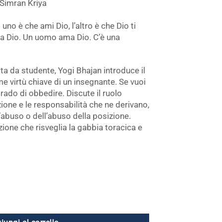
Simran Kriya
uno è che ami Dio, l’altro è che Dio ti
a Dio. Un uomo ama Dio. C’è una
ita da studente, Yogi Bhajan introduce il
 virtù chiave di un insegnante. Se vuoi
ado di obbedire. Discute il ruolo
ione e le responsabilità che ne derivano,
abuso o dell’abuso della posizione.
ione che risveglia la gabbia toracica e
DVD - Set di 8 volumi quantità