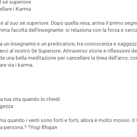
l sé superiore
ellare i Karma
l suo sé superiore. Dopo quella resa, arriva il primo segno. 
ma facoltà dell’insegnante: si relaziona con la forza e cerca
ra un insegnante e un predicatore, tra conoscenza e saggezza
rci al nostro Sé Superiore. Attraverso storie e riflessioni del
ude una bella meditazione per cancellare la linea dell’arco, co
re via i karma.
a tua vita quando lo chiedi
ggezza
 quando i venti sono forti e forti, allora è molto mosso. Il
 una persona.? ?Yogi Bhajan