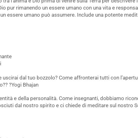
 tra l’anima e Dio prima di venire sulla Terra per descrivere l
e Dio pur rimanendo un essere umano con una vita e responsab
he un essere umano può assumere. Include una potente meditaz
nante
i
uscirai dal tuo bozzolo? Come affronterai tutti con l’apertu
to?? ?Yogi Bhajan
identità e della personalità. Come insegnanti, dobbiamo ricon
ciuti dal nostro spirito e ci chiede di meditare sul nostro 