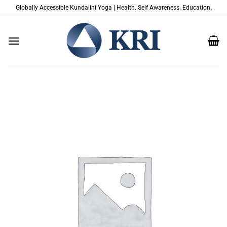
Salta
Globally Accessible Kundalini Yoga | Health. Self Awareness. Education.
ai
contenuti