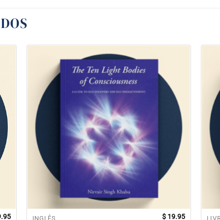
ADOS
.95
$
19.95
INGLÊS
LIV