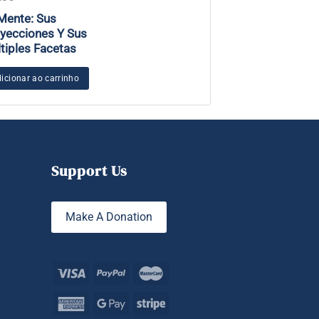
Mente: Sus
O Cérebro Sem 
yecciones Y Sus
tiples Facetas
Adicionar ao carr
icionar ao carrinho
Support Us
Make A Donation