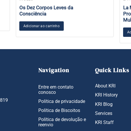
Os Dez Corpos Leves da
La 
Consciência
Pro
Mul
Adicionar ao carrinho
Ad
Navigation
Quick Links
About KRI
Entre em contato
conosco
KRI History
1819
Política de privacidade
KRI Blog
Política de Biscoitos
Services
Política de devolução e
KRI Staff
reenvio