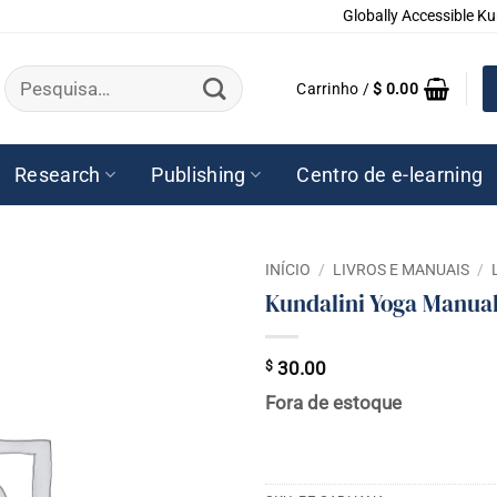
Globally Accessible Ku
Pesquisar
Carrinho /
$
0.00
por:
Research
Publishing
Centro de e-learning
INÍCIO
/
LIVROS E MANUAIS
/
Kundalini Yoga Manua
$
30.00
Fora de estoque