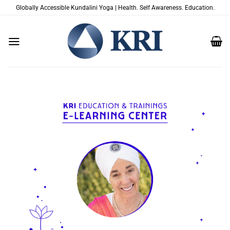
Salta
Globally Accessible Kundalini Yoga | Health. Self Awareness. Education.
ai
contenuti