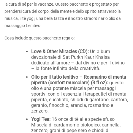
la cura di sé per le vacanze. Questo pacchetto è progettato per
prendersi cura del corpo, della mente e dello spirito attraverso la
musica, il tè yogi, una bella tazza e il nostro straordinario olio da
massaggio Lenitivo.
Cosa include questo pacchetto regalo:
Love & Other Miracles (CD):
Un album
devozionale di Sat Purkh Kaur Khalsa
dedicato all’amore – dal divino e per il divino
– la fonte infinita della creatività.
Olio per il tatto lenitivo – Rosmarino di menta
piperita (confort muscolare) (8 fl oz):
questo
olio è una potente miscela per massaggi
sportivi con oli essenziali terapeutici di menta
piperita, eucalipto, chiodi di garofano, canfora,
geranio, finocchio, arancia, rosmarino e
zenzero.
Yogi Tea:
16 once di
tè alle spezie sfuso
Miscela di cardamomo biologico, cannella,
zenzero, grani di pepe nero e chiodi di