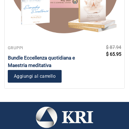
$
87.94
GRUPPI
Il
Il
$
65.95
prezzo
pre
Bundle Eccellenza quotidiana e
originale
attu
era:
è:
Maestria meditativa
$ 87.94.
$ 65
Aggiungi al carrello