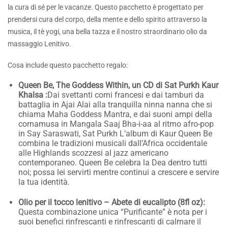
la cura di sé per le vacanze. Questo pacchetto è progettato per
prendersi cura del corpo, della mente e dello spirito attraverso la
musica, il tè yogi, una bella tazza e il nostro straordinario olio da
massaggio Lenitivo.
Cosa include questo pacchetto regalo:
Queen Be,
The Goddess Within, un CD di Sat Purkh Kaur
Khalsa
:
Dai svettanti corni francesi e dai tamburi da
battaglia in Ajai Alai alla tranquilla ninna nanna che si
chiama Maha Goddess Mantra, e dai suoni ampi della
cornamusa in Mangala Saaj Bha-i-aa al ritmo afro-pop
in Say Saraswati, Sat Purkh L’album di Kaur Queen Be
combina le tradizioni musicali dall’Africa occidentale
alle Highlands scozzesi al jazz americano
contemporaneo. Queen Be celebra la Dea dentro tutti
noi; possa lei servirti mentre continui a crescere e servire
la tua identità.
Olio per il tocco lenitivo – Abete di eucalipto (8fl oz):
Questa combinazione unica “Purificante” è nota per i
suoi benefici rinfrescanti e rinfrescanti di calmare il