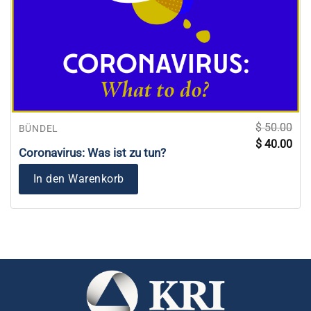
$
50.00
BÜNDEL
Ursprünglich
Aktu
$
40.00
Preis
Prei
Coronavirus: Was ist zu tun?
war:
ist:
$ 50.00
$ 40
In den Warenkorb