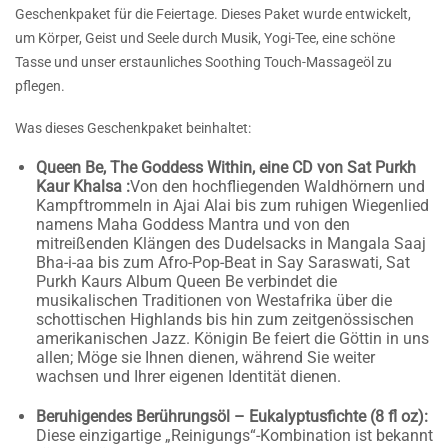
Geschenkpaket für die Feiertage. Dieses Paket wurde entwickelt,
um Körper, Geist und Seele durch Musik, Yogi-Tee, eine schöne
Tasse und unser erstaunliches Soothing Touch-Massageöl zu
pflegen.
Was dieses Geschenkpaket beinhaltet:
Queen Be,
The Goddess Within, eine CD von Sat Purkh
Kaur Khalsa
:
Von den hochfliegenden Waldhörnern und
Kampftrommeln in Ajai Alai bis zum ruhigen Wiegenlied
namens Maha Goddess Mantra und von den
mitreißenden Klängen des Dudelsacks in Mangala Saaj
Bha-i-aa bis zum Afro-Pop-Beat in Say Saraswati, Sat
Purkh Kaurs Album Queen Be verbindet die
musikalischen Traditionen von Westafrika über die
schottischen Highlands bis hin zum zeitgenössischen
amerikanischen Jazz. Königin Be feiert die Göttin in uns
allen; Möge sie Ihnen dienen, während Sie weiter
wachsen und Ihrer eigenen Identität dienen.
Beruhigendes Berührungsöl – Eukalyptusfichte (8 fl oz):
Diese einzigartige „Reinigungs“-Kombination ist bekannt