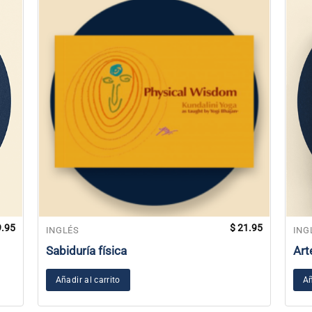
.95
$
21.95
INGLÉS
ING
Sabiduría física
Art
Añadir al carrito
Añ