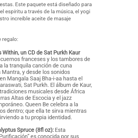
iestas. Este paquete está diseñado para
el espíritu a través de la música, el yogi
stro increíble aceite de masaje
 regalo:
Within, un CD de Sat Purkh Kaur
 cuernos franceses y los tambores de
ta la tranquila canción de cuna
Mantra, y desde los sonidos
a en Mangala Saaj Bha-i-aa hasta el
araswati, Sat Purkh. El álbum de Kaur,
tradiciones musicales desde África
rras Altas de Escocia y el jazz
poráneo. Queen Be celebra a la
s dentro; que ella te sirva mientras
irviendo a tu propia identidad.
lyptus Spruce (8fl oz):
Esta
urificación” es conocida por sus