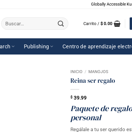
Globally Accessible Ku
Buscar
Carrito /
$
0.00
por:
arch
Publishing
Centro de aprendizaje elect
INICIO
/
MANOJOS
Reina ser regalo
$
39.99
Paquete de regalo
personal
Regálale a tu ser querido 