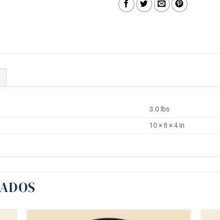
3.0 lbs
10 × 8 × 4 in
NADOS