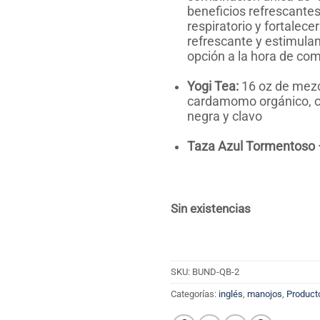
beneficios refrescantes
respiratorio y fortalec
refrescante y estimulan
opción a la hora de comb
Yogi Tea:
16 oz de mezc
cardamomo orgánico, ca
negra y clavo
Taza Azul Tormentoso 
Sin existencias
SKU:
BUND-QB-2
Categorías:
inglés
,
manojos
,
Producto