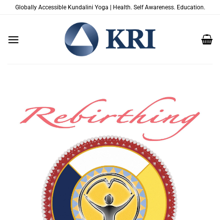
Salta
Globally Accessible Kundalini Yoga | Health. Self Awareness. Education.
ai
contenuti