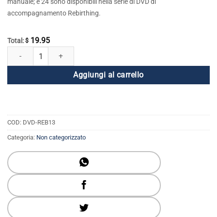
manuale; e 24 sono disponibili nella serie di DVD di
accompagnamento Rebirthing.
19.95
Total:
$
Rebirthing DVD 13 - Rimuovere le paure dal quinto mese nel grembo ma
Aggiungi al carrello
COD:
DVD-REB13
Categoria:
Non categorizzato