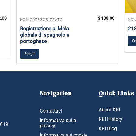
.00
$
108.00
NON CATEGORIZZATO
NON
Registrazione al Mela
21
globale di spagnolo e
portoghese
Sc
Scegli
Navigation
Quick Links
About KRI
Contattaci
KRI History
Informativa sulla
1819
privacy
KRI Blog
Informativa sui cookie