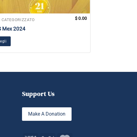
$
0.00
 CATEGORIZZATO
NON CATEGORIZZ
S Mex 2024
11 Centri Luna
egli
Aggiungi al carrel
Support Us
Make A Donation