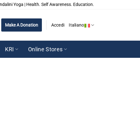
ndalini Yoga | Health. Self Awareness. Education.
Make A Donation
Accedi
Italiano
KRI
Online Stores