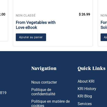
.00
$
26.99
NON CLASSÉ
NON
From Vegetables with
For
Love eBook
Sol
Ajouter au panier
Aj
Navigation
Quick Links
About KRI
Nous contacter
KRI History
Politique de
1819
confidentialité
KRI Blog
Politique en matière de
Services
cookies