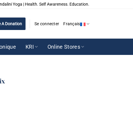
ndalini Yoga | Health. Self Awareness. Education.
 A Donation
Se connecter
Français
ronique
KRI
Online Stores
ix
ix