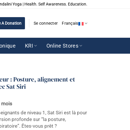
ndalini Yoga | Health. Self Awareness. Education.
 A Donation
Se connecter
Français
ronique
KRI
Online Stores
ur : Posture, alignement et
ec Sat Siri
1 mois
ignants de niveau 1, Sat Siri est là pour
sion profonde sur “la posture,
spiratoire”. Êtes-vous prêt ?