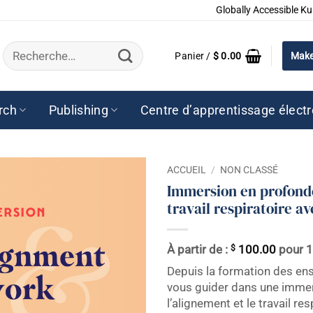
Globally Accessible Ku
Recherche
Panier /
$
0.00
Make
pour :
rch
Publishing
Centre d’apprentissage élect
ACCUEIL
/
NON CLASSÉ
Immersion en profonde
travail respiratoire av
$
À partir de :
100.00
pour 
Depuis la formation des ense
vous guider dans une immer
l’alignement et le travail re