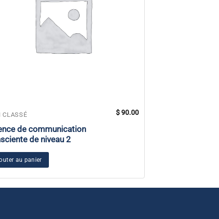
$
90.00
 CLASSÉ
NON CLASSÉ
ence de communication
Sticker La lumiè
sciente de niveau 2
vous
outer au panier
Ajouter au panier