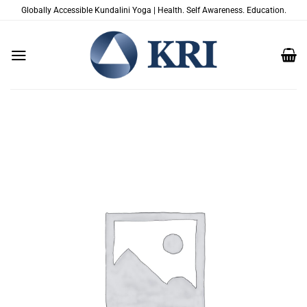
Salta
Globally Accessible Kundalini Yoga | Health. Self Awareness. Education.
ai
contenuti