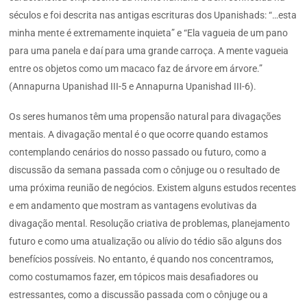
séculos e foi descrita nas antigas escrituras dos Upanishads: “…esta
minha mente é extremamente inquieta” e “Ela vagueia de um pano
para uma panela e daí para uma grande carroça. A mente vagueia
entre os objetos como um macaco faz de árvore em árvore.”
(Annapurna Upanishad III-5 e Annapurna Upanishad III-6).
Os seres humanos têm uma propensão natural para divagações
mentais. A divagação mental é o que ocorre quando estamos
contemplando cenários do nosso passado ou futuro, como a
discussão da semana passada com o cônjuge ou o resultado de
uma próxima reunião de negócios. Existem alguns estudos recentes
e em andamento que mostram as vantagens evolutivas da
divagação mental. Resolução criativa de problemas, planejamento
futuro e como uma atualização ou alívio do tédio são alguns dos
benefícios possíveis. No entanto, é quando nos concentramos,
como costumamos fazer, em tópicos mais desafiadores ou
estressantes, como a discussão passada com o cônjuge ou a