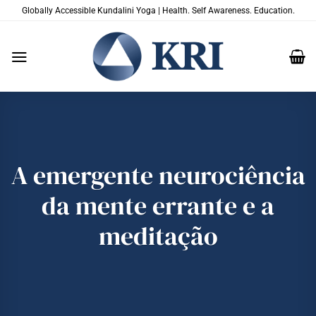
Skip
Globally Accessible Kundalini Yoga | Health. Self Awareness. Education.
to
content
A emergente neurociência
da mente errante e a
meditação