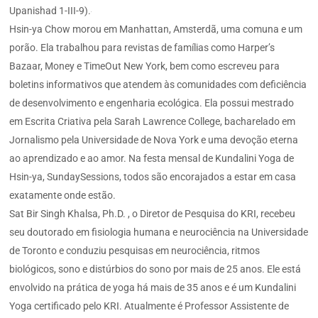
Upanishad 1-III-9).
Hsin-ya Chow morou em Manhattan, Amsterdã, uma comuna e um
porão. Ela trabalhou para revistas de famílias como Harper’s
Bazaar, Money e TimeOut New York, bem como escreveu para
boletins informativos que atendem às comunidades com deficiência
de desenvolvimento e engenharia ecológica. Ela possui mestrado
em Escrita Criativa pela Sarah Lawrence College, bacharelado em
Jornalismo pela Universidade de Nova York e uma devoção eterna
ao aprendizado e ao amor. Na festa mensal de Kundalini Yoga de
Hsin-ya, SundaySessions, todos são encorajados a estar em casa
exatamente onde estão.
Sat Bir Singh Khalsa, Ph.D. , o Diretor de Pesquisa do KRI, recebeu
seu doutorado em fisiologia humana e neurociência na Universidade
de Toronto e conduziu pesquisas em neurociência, ritmos
biológicos, sono e distúrbios do sono por mais de 25 anos. Ele está
envolvido na prática de yoga há mais de 35 anos e é um Kundalini
Yoga certificado pelo KRI. Atualmente é Professor Assistente de