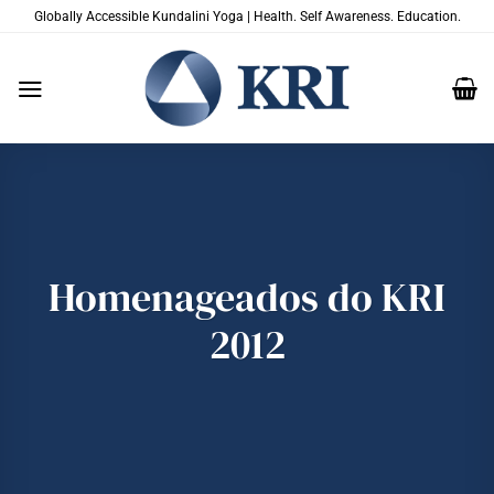
Skip
Globally Accessible Kundalini Yoga | Health. Self Awareness. Education.
to
content
Homenageados do KRI
2012