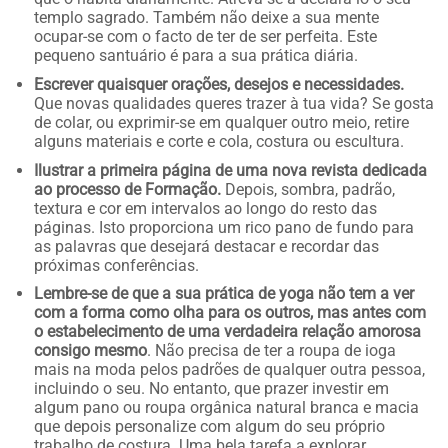
templo sagrado. Também não deixe a sua mente
ocupar-se com o facto de ter de ser perfeita. Este
pequeno santuário é para a sua prática diária.
Escrever quaisquer orações, desejos e necessidades.
Que novas qualidades queres trazer à tua vida? Se gosta
de colar, ou exprimir-se em qualquer outro meio, retire
alguns materiais e corte e cola, costura ou escultura.
Ilustrar a primeira página de uma nova revista dedicada
ao processo de Formação.
Depois, sombra, padrão,
textura e cor em intervalos ao longo do resto das
páginas. Isto proporciona um rico pano de fundo para
as palavras que desejará destacar e recordar das
próximas conferências.
Lembre-se de que a sua prática de yoga não tem a ver
com a forma como olha para os outros, mas antes com
o estabelecimento de uma verdadeira relação amorosa
consigo mesmo
. Não precisa de ter a roupa de ioga
mais na moda pelos padrões de qualquer outra pessoa,
incluindo o seu. No entanto, que prazer investir em
algum pano ou roupa orgânica natural branca e macia
que depois personalize com algum do seu próprio
trabalho de costura. Uma bela tarefa a explorar