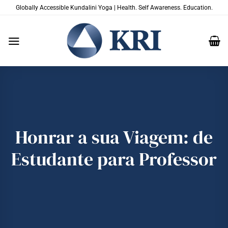
Skip
Globally Accessible Kundalini Yoga | Health. Self Awareness. Education.
to
content
Honrar a sua Viagem: de
Estudante para Professor