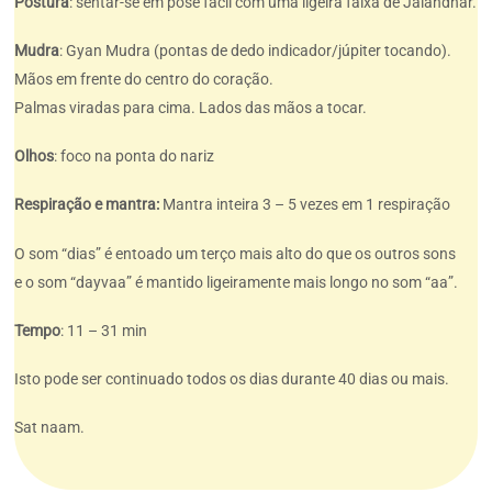
Postura
: sentar-se em pose fácil com uma ligeira faixa de Jalandhar.
Mudra
: Gyan Mudra (pontas de dedo indicador/júpiter tocando).
Mãos em frente do centro do coração.
Palmas viradas para cima. Lados das mãos a tocar.
Olhos
: foco na ponta do nariz
Respiração e mantra:
Mantra inteira 3 – 5 vezes em 1 respiração
O som “dias” é entoado um terço mais alto do que os outros sons
e o som “dayvaa” é mantido ligeiramente mais longo no som “aa”.
Tempo
: 11 – 31 min
Isto pode ser continuado todos os dias durante 40 dias ou mais.
Sat naam.