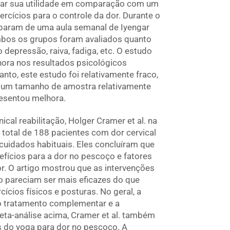
dar sua utilidade em comparação com um
cícios para o controle da dor. Durante o
iparam de uma aula semanal de Iyengar
mbos os grupos foram avaliados quanto
depressão, raiva, fadiga, etc. O estudo
ora nos resultados psicológicos
nto, este estudo foi relativamente fraco,
u um tamanho de amostra relativamente
esentou melhora.
cal reabilitação, Holger Cramer et al. na
total de 188 pacientes com dor cervical
uidados habituais. Eles concluíram que
efícios para a dor no pescoço e fatores
. O artigo mostrou que as intervenções
o pareciam ser mais eficazes do que
cios físicos e posturas. No geral, a
o tratamento complementar e a
ta-análise acima, Cramer et al. também
s do yoga para dor no pescoço. A