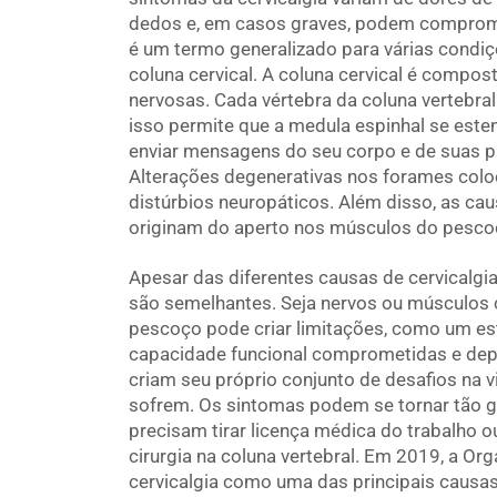
dedos e, em casos graves, podem comprome
é um termo generalizado para várias condi
coluna cervical. A coluna cervical é compost
nervosas. Cada vértebra da coluna vertebr
isso permite que a medula espinhal se este
enviar mensagens do seu corpo e de suas pa
Alterações degenerativas nos forames colo
distúrbios neuropáticos. Além disso, as c
originam do aperto nos músculos do pesco
Apesar das diferentes causas de cervicalgi
são semelhantes. Seja nervos ou músculos 
pescoço pode criar limitações, como um esti
capacidade funcional comprometidas e depr
criam seu próprio conjunto de desafios na v
sofrem. Os sintomas podem se tornar tão g
precisam tirar licença médica do trabalho ou
cirurgia na coluna vertebral. Em 2019, a Or
cervicalgia como uma das principais causas