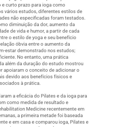
o e curto prazo para ioga como
 vários estudos, diferentes estilos de
dades não especificadas foram testados.
omo diminuição da dor, aumento da
de de vida e humor, a partir de cada
ntre o estilo de yoga e seu benefício
relação óbvia entre o aumento da
em-estar demonstrado nos estudos;
iciente. No entanto, uma prática
ada além da duração do estudo mostrou
r apoiaram o conceito de adicionar o
s devido aos benefícios físicos e
sociados à prática.
ram a eficácia do Pilates e da ioga para
om como medida de resultado e
ehabilitation Medicine recentemente em
manas, a primeira metade foi baseada
nte e em casa e comparou ioga, Pilates e