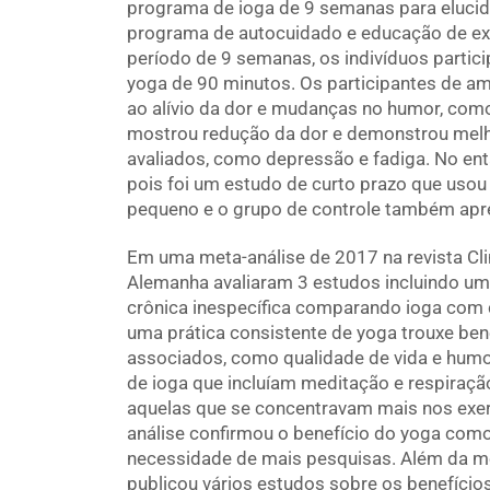
programa de ioga de 9 semanas para eluci
programa de autocuidado e educação de exer
período de 9 semanas, os indivíduos partic
yoga de 90 minutos. Os participantes de a
ao alívio da dor e mudanças no humor, como 
mostrou redução da dor e demonstrou melh
avaliados, como depressão e fadiga. No enta
pois foi um estudo de curto prazo que uso
pequeno e o grupo de controle também apr
Em uma meta-análise de 2017 na revista Clini
Alemanha avaliaram 3 estudos incluindo um 
crônica inespecífica comparando ioga com c
uma prática consistente de yoga trouxe ben
associados, como qualidade de vida e humor
de ioga que incluíam meditação e respiraçã
aquelas que se concentravam mais nos exercí
análise confirmou o benefício do yoga com
necessidade de mais pesquisas. Além da me
publicou vários estudos sobre os benefício