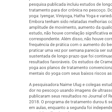
pesquisa publicada incluiu estudos de long
tratamento para dor crônica no pescoço. Dos
yoga: Iyengar, Viniyoga, Hatha Yoga e varie
Embora tenham sido relatadas melhorias c
amplitude de movimento, aumento da qualida
estudo, não houve correlação significativa e
correspondente. Além disso, não houve cor
frequência de prática com o aumento do b
praticar uma vez por semana parecia ser suf
sustentada de longo prazo que foi continu
resultados favoráveis. Os estudos de Crame
yoga aos planos de tratamento convencionai
mentais do yoga com seus baixos riscos as
A pesquisadora Naime Ulug e colegas estuda
dor no pescoço usando imagens de ultrass
publicaram seus resultados no Journal of R
2018. O programa de tratamento durou 6 se
em aulas, enquanto a segunda foi independe