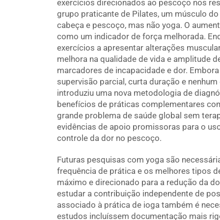
exercícios direcionados ao pescoço nos res
grupo praticante de Pilates, um músculo d
cabeça e pescoço, mas não yoga. O aument
como um indicador de força melhorada. Enqu
exercícios a apresentar alterações muscul
melhora na qualidade de vida e amplitude 
marcadores de incapacidade e dor. Embora 
supervisão parcial, curta duração e nenhum e
introduziu uma nova metodologia de diagnós
benefícios de práticas complementares com
grande problema de saúde global sem terapia
evidências de apoio promissoras para o u
controle da dor no pescoço.
Futuras pesquisas com yoga são necessária
frequência de prática e os melhores tipos d
máximo e direcionado para a redução da do
estudar a contribuição independente de post
associado à prática de ioga também é neces
estudos incluíssem documentação mais rigo