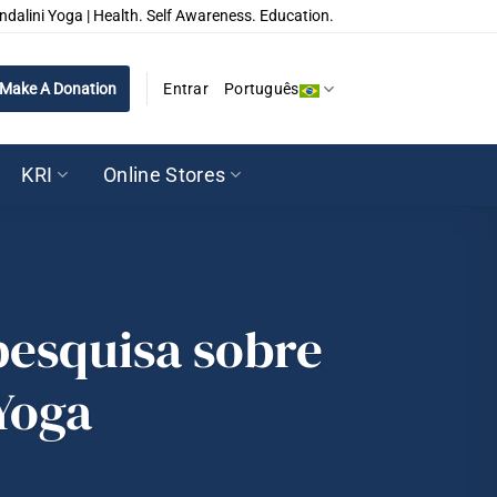
ndalini Yoga | Health. Self Awareness. Education.
Make A Donation
Entrar
Português
KRI
Online Stores
esquisa sobre
 Yoga