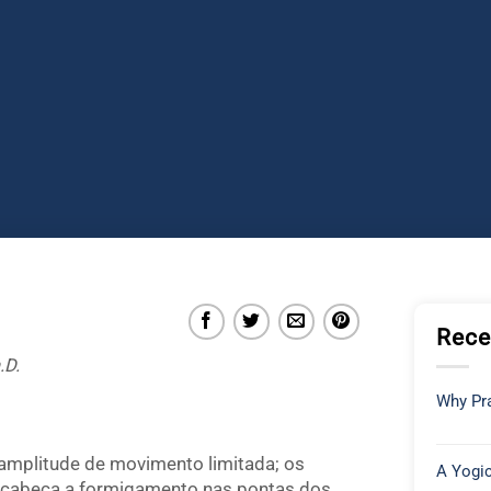
Rece
.D.
Why Pra
amplitude de movimento limitada; os
A Yogic
e cabeça a formigamento nas pontas dos