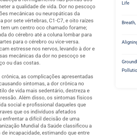
Life
ter a qualidade de vida. Dor no pescoço
ções mecânicas ou neuropáticas da
a por sete vértebras, C1-C7, e oito raízes
Breath,
al tem um centro oco chamado forame;
nda do cérebro até a coluna lombar para
rtes para o cérebro ou vice-versa.
Alignin
cam estresse nos nervos, levando à dor e
ausas mecânicas da dor no pescoço se
Groundb
ço ou das costas.
Polluti
a crônica, as complicações apresentadas
causando sintomas, a dor crônica no
lo de vida mais sedentário, destreza e
essão. Além disso, os sintomas físicos
ida social e profissional daqueles que
raves que os indivíduos afetados
 enfrentar a difícil decisão de uma
ganização Mundial da Saúde classificou a
 de incapacidade, estimando que entre