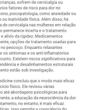
 crianças, sofrem de cervicalgia ou
ios fatores de risco para dor no
 sono, psicopatologia, como ansiedade ou
ou inatividade física. Além disso, há
a de cervicalgia nas mulheres em relação
ço permanece incerta e o tratamento
 e alívio da rigidez. Medicamentos
lmente, opções de tratamento usadas para
a no pescoço. Enquanto relaxantes
r os sintomas e os anti-inflamatórios
custo. Existem riscos significativos para
endência e desalinhamentos estruturais
mento estão sob investigação.
Medicine concluiu que o modo mais eficaz
cio físico. Ele revisou várias
o até abordagens psicológicas para
mente, a educação da neurociência da dor
amento, no entanto, é mais eficaz
cas. Isso permite a consciência do