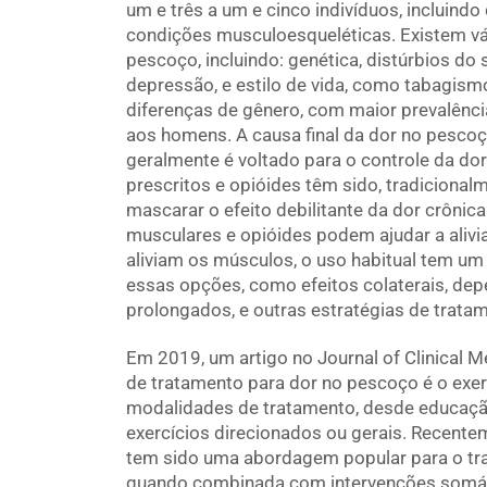
um e três a um e cinco indivíduos, incluindo
condições musculoesqueléticas. Existem vár
pescoço, incluindo: genética, distúrbios do
depressão, e estilo de vida, como tabagismo 
diferenças de gênero, com maior prevalênci
aos homens. A causa final da dor no pesco
geralmente é voltado para o controle da dor
prescritos e opióides têm sido, tradiciona
mascarar o efeito debilitante da dor crônic
musculares e opióides podem ajudar a alivia
aliviam os músculos, o uso habitual tem um 
essas opções, como efeitos colaterais, dep
prolongados, e outras estratégias de trata
Em 2019, um artigo no Journal of Clinical 
de tratamento para dor no pescoço é o exercí
modalidades de tratamento, desde educaçã
exercícios direcionados ou gerais. Recente
tem sido uma abordagem popular para o trat
quando combinada com intervenções somáti