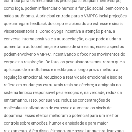
contribui para os mecanismos pelos quais terapias mente-corpo,
como ioga, podem influenciar o humor, a função social , bem como a
saída autônoma. A principal entrada para o VMPFC inclui projeções
que carregam feedback do corpo relacionado ao estresse e sinais
viscerossensoriais. Como o yoga incentiva a atenção plena, a
conversa interna positiva e a autoaceitação, o que pode ajudar a
aumentar a autoconfiança e o senso de si mesmo, esses aspectos
podem envolver o VMPFC, incentivando o foco nos movimentos do
corpo e na respiração. De fato, os pesquisadores mostraram que a
aplicação de mindfulness e meditação a longo prazo melhora a
regulação emocional, reduzindo a reatividade emocional e isso se
reflete em mudanças estruturais reais no cérebro; a amígdala no
sistema límbico responsável pela emoção é, na verdade, reduzida
em tamanho. Isso, por sua vez, reduz as concentrações de
moléculas sinalizadoras de estresse e aumenta os níveis de
dopamina. Esses efeitos melhoram o potencial para um melhor
controle sobre emoções, humor e ansiedade e para maior
relaxamento. Além disso, é importante ressaltar que praticar yoga