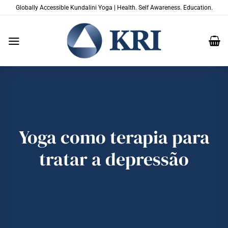
Skip
Globally Accessible Kundalini Yoga | Health. Self Awareness. Education.
to
content
Yoga como terapia para
tratar a depressão