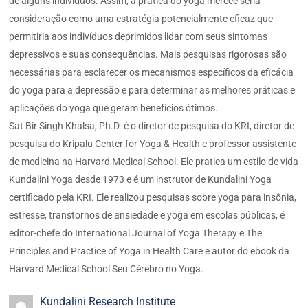
de alguns indivíduos. Assim, a prática do yoga merece séria
consideração como uma estratégia potencialmente eficaz que
permitiria aos indivíduos deprimidos lidar com seus sintomas
depressivos e suas consequências. Mais pesquisas rigorosas são
necessárias para esclarecer os mecanismos específicos da eficácia
do yoga para a depressão e para determinar as melhores práticas e
aplicações do yoga que geram benefícios ótimos.
Sat Bir Singh Khalsa, Ph.D. é o diretor de pesquisa do KRI, diretor de
pesquisa do Kripalu Center for Yoga & Health e professor assistente
de medicina na Harvard Medical School. Ele pratica um estilo de vida
Kundalini Yoga desde 1973 e é um instrutor de Kundalini Yoga
certificado pela KRI. Ele realizou pesquisas sobre yoga para insônia,
estresse, transtornos de ansiedade e yoga em escolas públicas, é
editor-chefe do International Journal of Yoga Therapy e The
Principles and Practice of Yoga in Health Care e autor do ebook da
Harvard Medical School Seu Cérebro no Yoga.
Kundalini Research Institute