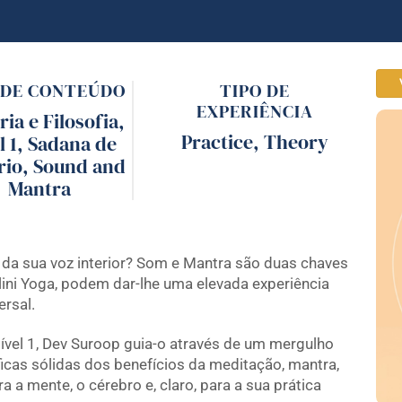
 DE CONTEÚDO
TIPO DE
EXPERIÊNCIA
ria e Filosofia
,
Practice
,
Theory
l 1
,
Sadana de
rio
,
Sound and
Mantra
r da sua voz interior? Som e Mantra são duas chaves
ini Yoga, podem dar-lhe uma elevada experiência
ersal.
vel 1, Dev Suroop guia-o através de um mergulho
icas sólidas dos benefícios da meditação, mantra,
 a mente, o cérebro e, claro, para a sua prática