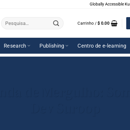
Globally Accessible Ku
Pesquisar
Carrinho /
$
0.00
por:
Research
Publishing
Centro de e-learning
nda de Mergulho: So
Dev Suroop