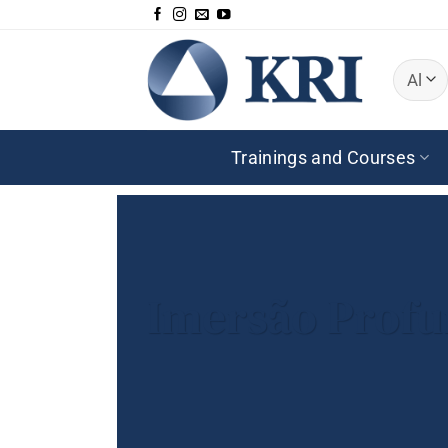
Skip
to
content
Trainings and Courses
Imersão Profu