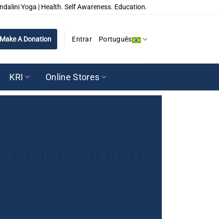
ndalini Yoga | Health. Self Awareness. Education.
Make A Donation
Entrar
Português
KRI
Online Stores
m e Mantra com