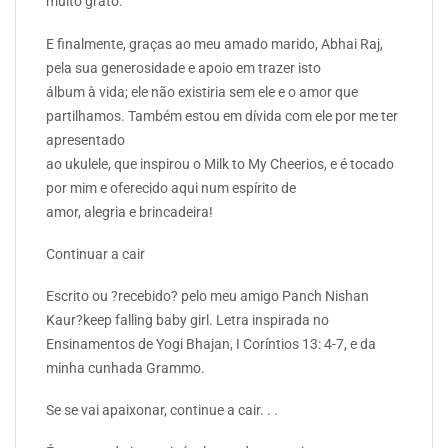
muito grato.
E finalmente, graças ao meu amado marido, Abhai Raj,
pela sua generosidade e apoio em trazer isto
álbum à vida; ele não existiria sem ele e o amor que
partilhamos. Também estou em dívida com ele por me ter
apresentado
ao ukulele, que inspirou o Milk to My Cheerios, e é tocado
por mim e oferecido aqui num espírito de
amor, alegria e brincadeira!
Continuar a cair
Escrito ou ?recebido? pelo meu amigo Panch Nishan
Kaur?keep falling baby girl. Letra inspirada no
Ensinamentos de Yogi Bhajan, I Coríntios 13: 4-7, e da
minha cunhada Grammo.
Se se vai apaixonar, continue a cair. . .