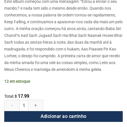
Este álbum começou com uma mensagem: “Estou a enviar o seu
marido;? e nada tem sido o mesmo desde então. Quando nos
conhecemos, a nossa palavra de ordem tornou-se rapidamente,
Keep Falling, e continuamos a apaixonar-nos cada dia mais um pelo
outro. A minha oração começou há anos atrás, cantando Baba Siri
Chand?s Aad Sach Jugaad Sach Hai Bhai Sach Naanak Hosee Bhai
Sach todas as sextas-feiras à noite, das duas da manhã até à
madrugada; e foi respondido com o hukam, Aas Piaasee Pir Kao
Lorhee, o desejo foi cumprido. A primeira carta de amor que recebi
da minha amada foi uma ode às coisas simples, como Leite aos
Meus Cheerios e manteiga de amendoim à minha geleia.
12 em estoque
17.99
Total:
$
O Amor e Outros Milagres quantidade
Adicionar ao carrinho