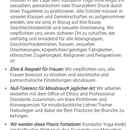
müssen in der Lage sein, Kundalini Yoga ohne Angst vor
sexuellem, persönlichem oder finanziellem Druck durch
ihren Yogalehrer zu praktizieren. Alle Schüler müssen in
unseren Klassen und Gemeinschaften so aufgenommen
werden, wie sie sind, in Bezug auf ihre Rasse,
Geschlechtsidentität und sexuelle Orientierung. Wir
verpflichten uns, einen sicheren Ort zu schaffen, der
vielfältig und einladend für alle Altersgruppen,
Geschlechtsidentitäten, Rassen, sexuellen
Orientierungen, körperlichen/geistigen Fähigkeiten,
ethnischen Zugehörigkeit, Religionen und Perspektiven
ist
Ehre & Respekt für Frauen:
Wir verpflichten uns, alle
Frauen bewusst zu erziehen und sexistische und
patriarchalische Einstellungen abzubauen.
Null-Toleranz für Missbrauch jeglicher Art:
Wir arbeiten
weiterhin mit dem Office of Ethics and Professional
Standards zusammen, um klare Richtlinien und
Konsequenzen für missbräuchliche Lehrer/Trainer
festzulegen und dabei die Best Practices der Branche zu
befolgen.
Wir werden diese Praxis fortsetzen:
Kundalini Yoga bleibt
ein kraftvolles Werkzeug, das Tausende von Menschen