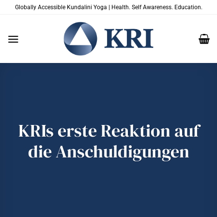
Zum
Globally Accessible Kundalini Yoga | Health. Self Awareness. Education.
Inhalt
springen
KRIs erste Reaktion auf
die Anschuldigungen