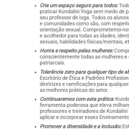
Crie um espaço seguro para todos:
Todo
praticar Kundalini Yoga sem medo de p
seu professor de ioga. Todos os aluno
e comunidades como são, com respeito 
orientação sexual. Comprometemo-nos a
e acolhedor para todas as idades, iden
sexuais, habilidades físicas/mentais, et
Honra e respeito pelas mulheres:
Compr
conscientemente todas as mulheres e 
patriarcais.
Tolerância zero para qualquer tipo de a
Escritório de Ética e Padrões Profissi
diretrizes e ramificações para qualquer
as melhores práticas do setor.
Continuaremos com esta prática:
Kunda
ferramenta poderosa que eleva milhar
professores e treinadores de Kundalin
aplicar e incorporar esses Ensinament
Promover a diversidade e a inclusão:
Es