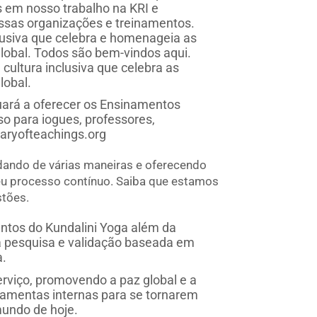
os em nosso trabalho na KRI e
ssas organizações e treinamentos.
lusiva que celebra e homenageia as
lobal. Todos são bem-vindos aqui.
cultura inclusiva que celebra as
lobal.
uará a oferecer os Ensinamentos
so para iogues, professores,
aryofteachings.org
ndo de várias maneiras e oferecendo
eu processo contínuo. Saiba que estamos
stões.
ntos do Kundalini Yoga além da
na pesquisa e validação baseada em
a.
viço, promovendo a paz global e a
rramentas internas para se tornarem
mundo de hoje.