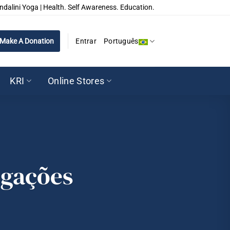
ndalini Yoga | Health. Self Awareness. Education.
Make A Donation
Entrar
Português
KRI
Online Stores
egações