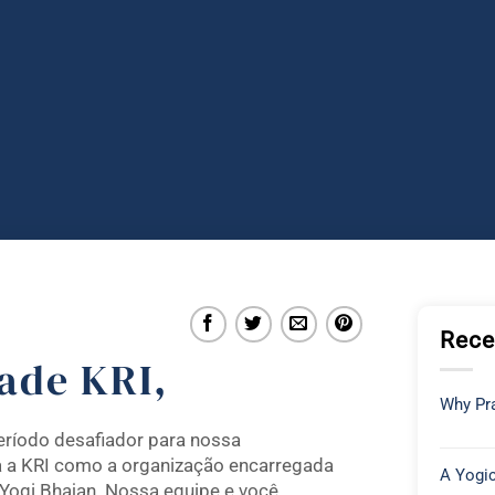
Rece
ade KRI,
Why Pra
ríodo desafiador para nossa
a a KRI como a organização encarregada
A Yogic
Yogi Bhajan. Nossa equipe e você,