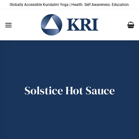
Zum
Globally Accessible Kundalini Yoga | Health. Self Awareness. Education.
Inhalt
springen
Solstice Hot Sauce