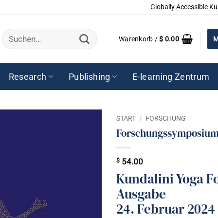
Globally Accessible Ku
Suchen
Warenkorb /
$
0.00
M
nach:
Research
Publishing
E-learning Zentrum
START
/
FORSCHUNG
Forschungssymposium 
$
54.00
Kundalini Yoga F
Ausgabe
24. Februar 2024