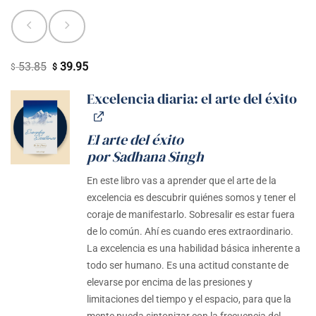
53.85
39.95
El
El
$
$
precio
precio
Excelencia diaria: el arte del éxito
original
actual
era:
es:
$ 53.85.
$ 39.95.
El arte del éxito
por Sadhana Singh
En este libro vas a aprender que el arte de la
excelencia es descubrir quiénes somos y tener el
coraje de manifestarlo. Sobresalir es estar fuera
de lo común. Ahí es cuando eres extraordinario.
La excelencia es una habilidad básica inherente a
todo ser humano. Es una actitud constante de
elevarse por encima de las presiones y
limitaciones del tiempo y el espacio, para que la