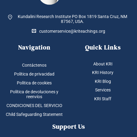
la
página
Kundalini Research Institute PO Box 1819
Santa Cruz, NM
de
87567, USA.
producto
customerservice@kriteachings.org
Navigation
Quick Links
About KRI
Contáctenos
KRI History
Política de privacidad
KRI Blog
Política de cookies
Services
Política de devoluciones y
reenvíos
KRI Staff
CONDICIONES DEL SERVICIO
Child Safeguarding Statement
Support Us