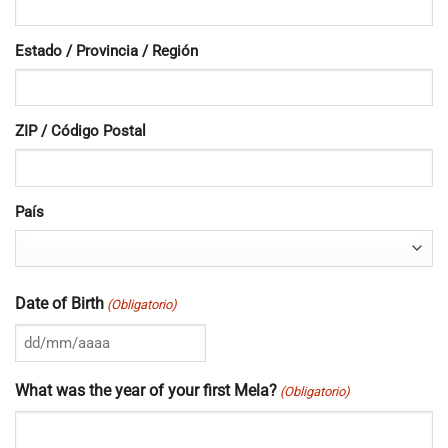
Estado / Provincia / Región
ZIP / Código Postal
País
Date of Birth
(Obligatorio)
DD
barra
What was the year of your first Mela?
(Obligatorio)
MM
barra