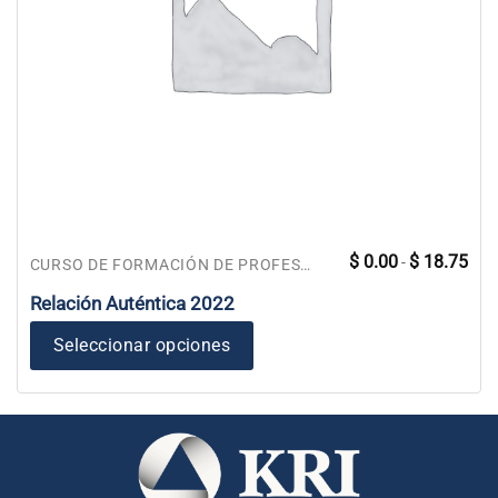
Ran
Este
$
0.00
$
18.75
-
CURSO DE FORMACIÓN DE PROFESORES
de
producto
prec
des
Relación Auténtica 2022
tiene
$ 0.
has
múltiples
$ 18
Seleccionar opciones
variantes.
Las
opciones
se
pueden
elegir
en