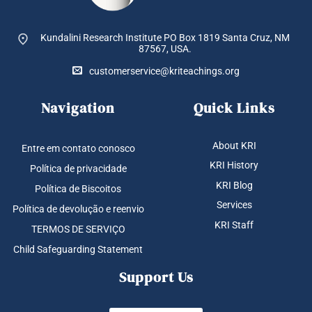
página
do
Kundalini Research Institute PO Box 1819
Santa Cruz, NM
produto
87567, USA.
customerservice@kriteachings.org
Navigation
Quick Links
About KRI
Entre em contato conosco
KRI History
Política de privacidade
KRI Blog
Política de Biscoitos
Services
Política de devolução e reenvio
KRI Staff
TERMOS DE SERVIÇO
Child Safeguarding Statement
Support Us