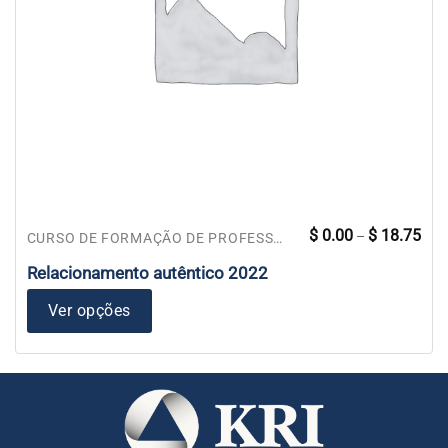
Faix
Este
$
0.00
$
18.75
–
CURSO DE FORMAÇÃO DE PROFESSORES
de
produto
preç
$ 0.
Relacionamento autêntico 2022
tem
atra
$ 18
várias
Ver opções
variantes.
As
opções
podem
ser
escolhidas
na