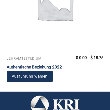
Prei
Dieses
$
0.00
$
18.75
–
LEHRAMTSSTUDIUM
$ 0.
Produkt
bis
$ 18
Authentische Beziehung 2022
weist
mehrere
Ausführung wählen
Varianten
auf.
Die
Optionen
können
auf
der