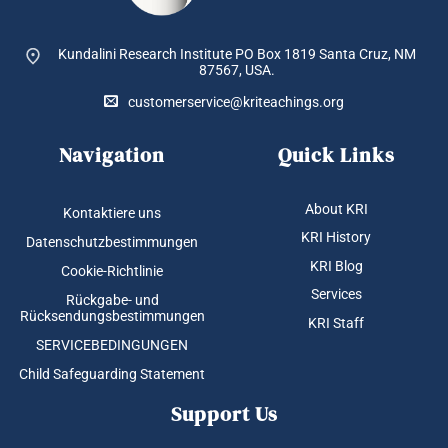
Produktseite
gewählt
Kundalini Research Institute PO Box 1819
Santa Cruz, NM
werden
87567, USA.
customerservice@kriteachings.org
Navigation
Quick Links
About KRI
Kontaktiere uns
KRI History
Datenschutzbestimmungen
KRI Blog
Cookie-Richtlinie
Services
Rückgabe- und
Rücksendungsbestimmungen
KRI Staff
SERVICEBEDINGUNGEN
Child Safeguarding Statement
Support Us