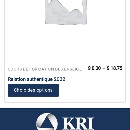
Pla
Ce
$
0.00
$
18.75
–
COURS DE FORMATION DES ENSEIGNANTS
de
produit
prix 
$ 0.
Relation authentique 2022
a
à
$ 18
plusieurs
Choix des options
variations.
Les
options
peuvent
être
choisies
sur