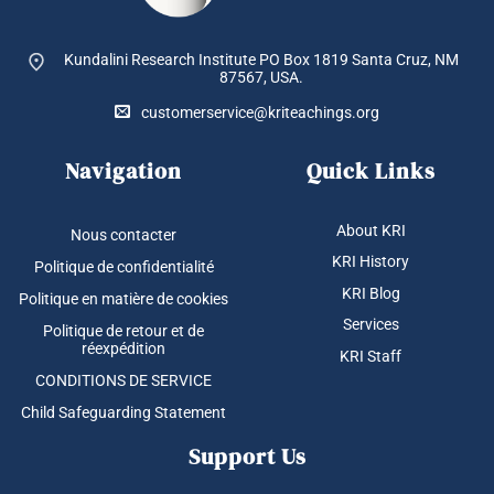
la
page
Kundalini Research Institute PO Box 1819
Santa Cruz, NM
du
87567, USA.
produit
customerservice@kriteachings.org
Navigation
Quick Links
About KRI
Nous contacter
KRI History
Politique de confidentialité
KRI Blog
Politique en matière de cookies
Services
Politique de retour et de
réexpédition
KRI Staff
CONDITIONS DE SERVICE
Child Safeguarding Statement
Support Us