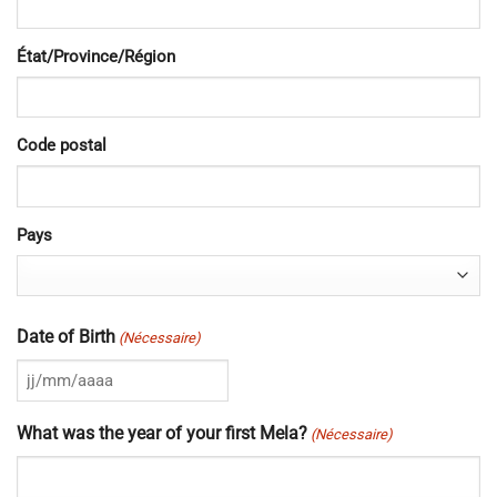
État/Province/Région
Code postal
Pays
Date of Birth
(Nécessaire)
JJ
slash
What was the year of your first Mela?
(Nécessaire)
MM
slash