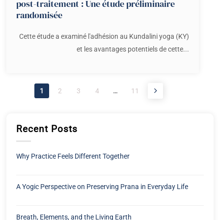
post-traitement : Une étude préliminaire
randomisée
Cette étude a examiné l'adhésion au Kundalini yoga (KY)
et les avantages potentiels de cette...
1
2
3
4
…
11
Recent Posts
Why Practice Feels Different Together
A Yogic Perspective on Preserving Prana in Everyday Life
Breath, Elements, and the Living Earth