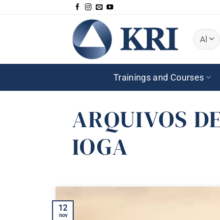
Skip
to
content
Trainings and Courses
ARQUIVOS D
IOGA
12
nov