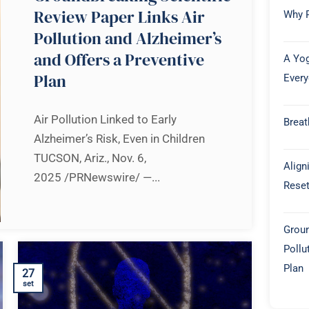
Review Paper Links Air
Why P
Pollution and Alzheimer’s
and Offers a Preventive
A Yog
Plan
Every
Air Pollution Linked to Early
Breat
Alzheimer’s Risk, Even in Children
TUCSON, Ariz., Nov. 6,
Align
2025 /PRNewswire/ —...
Rese
Groun
Pollu
Plan
27
set