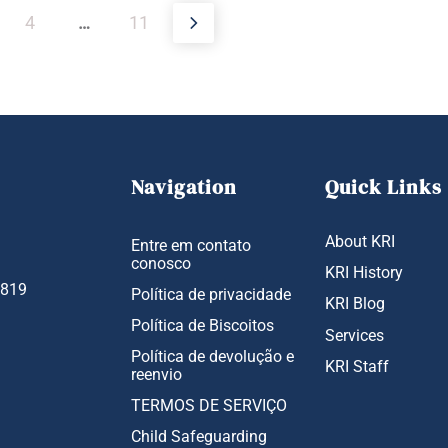
4
…
11
Navigation
Quick Links
About KRI
Entre em contato
conosco
KRI History
1819
Política de privacidade
KRI Blog
Política de Biscoitos
Services
Política de devolução e
KRI Staff
reenvio
TERMOS DE SERVIÇO
Child Safeguarding