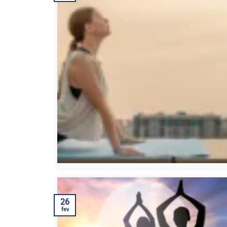
26
fev