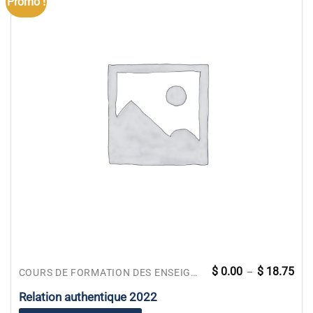
Promo !
Pla
Ce
$
0.00
$
18.75
–
COURS DE FORMATION DES ENSEIGNANTS
de
produit
prix 
$ 0.
Relation authentique 2022
a
à
$ 18