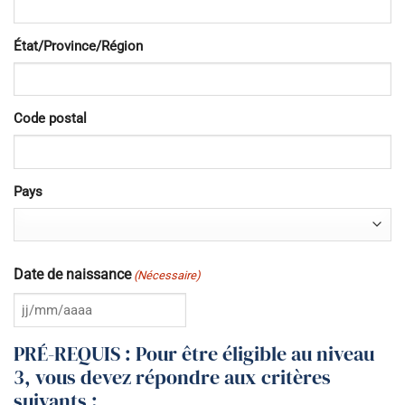
État/Province/Région
Code postal
Pays
Date de naissance
(Nécessaire)
JJ
slash
PRÉ-REQUIS : Pour être éligible au niveau
MM
3, vous devez répondre aux critères
slash
suivants :