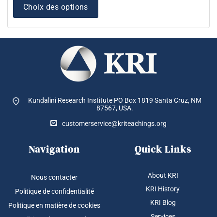
plusieurs
Choix des options
variations.
Les
options
peuvent
être
choisies
sur
la
page
Kundalini Research Institute PO Box 1819
Santa Cruz, NM
du
87567, USA.
produit
customerservice@kriteachings.org
Navigation
Quick Links
About KRI
Nous contacter
KRI History
Politique de confidentialité
KRI Blog
Politique en matière de cookies
Services