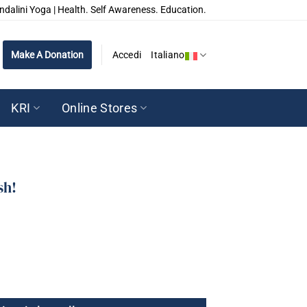
ndalini Yoga | Health. Self Awareness. Education.
Make A Donation
Accedi
Italiano
KRI
Online Stores
sh!