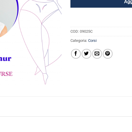
Agg
COD:
09025C
Categoria:
Corsi