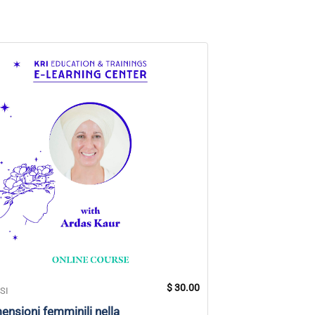
$
30.00
SI
CORSI
ensioni femminili nella
Conquistare i vi