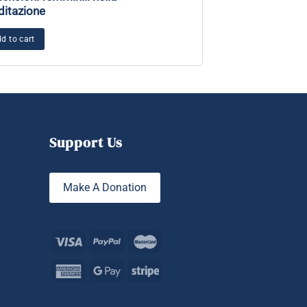
itazione
mentali: dall’inf
felicità
d to cart
Add to cart
Support Us
Make A Donation