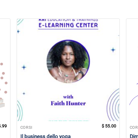
.99
$
55.00
CORSI
COR
Il business dello yoga
Dim