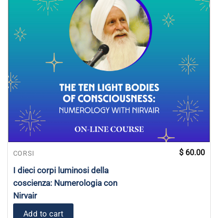
$
60.00
CORSI
I dieci corpi luminosi della
coscienza: Numerologia con
Nirvair
Add to cart