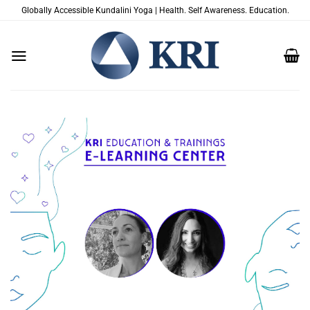
Salta
Globally Accessible Kundalini Yoga | Health. Self Awareness. Education.
ai
contenuti