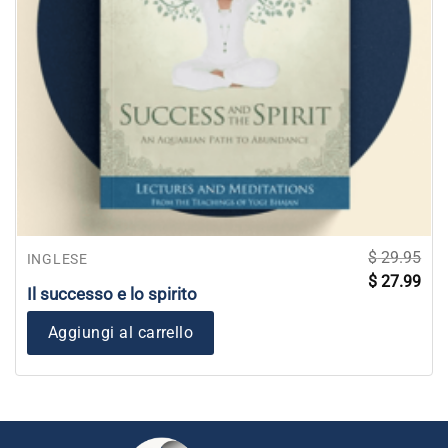
$
29.95
INGLESE
Il
Il
$
27.99
prezzo
pre
Il successo e lo spirito
originale
attu
era:
è:
$ 29.95.
$ 27
Aggiungi al carrello