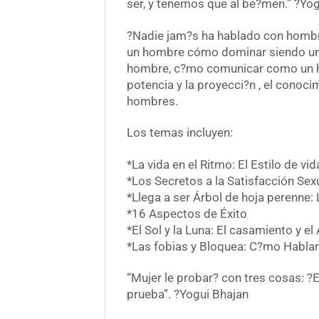
ser, y tenemos que al be?men.” ?Yo
?Nadie jam?s ha hablado con hombr
un hombre cómo dominar siendo un 
hombre, c?mo comunicar como un homb
potencia y la proyecci?n , el conocim
hombres.
Los temas incluyen:
*La vida en el Ritmo: El Estilo de v
*Los Secretos a la Satisfacción Sex
*Llega a ser Árbol de hoja perenne: L
*16 Aspectos de Éxito
*El Sol y la Luna: El casamiento y el
*Las fobias y Bloquea: C?mo Hablar
“Mujer le probar? con tres cosas: 
prueba”. ?Yogui Bhajan