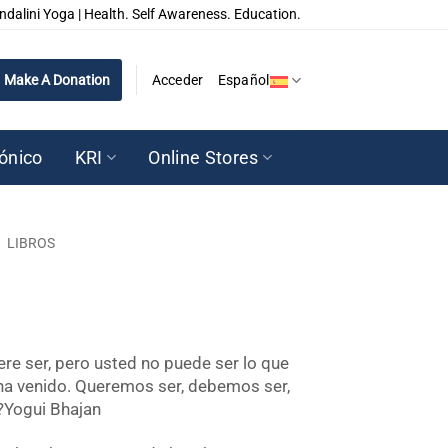
ndalini Yoga | Health. Self Awareness. Education.
Make A Donation
Acceder
Español
rónico
KRI
Online Stores
/
LIBROS
ere ser, pero usted no puede ser lo que
 ha venido. Queremos ser, debemos ser,
?Yogui Bhajan