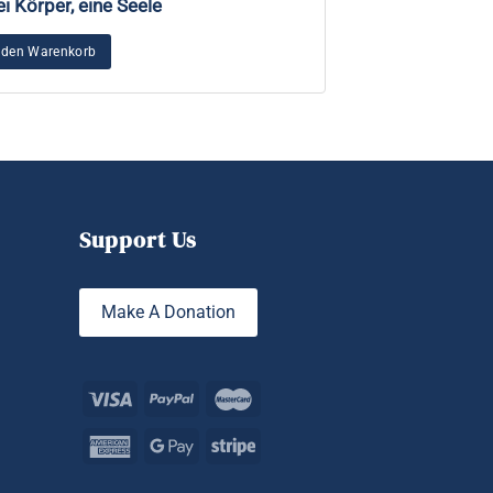
i Körper, eine Seele
Emotionale Ther
Stärke, Heilung
Führung
 den Warenkorb
In den Warenkorb
Support Us
Make A Donation