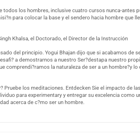
e todos los hombres, inclusive cuatro cursos nunca-antes 
si?n para colocar la base y el sendero hacia hombre que lle
ngh Khalsa, el Doctorado, el Director de la Instrucción
asado del principio. Yogui Bhajan dijo que si acabamos de
safi? a demostrarnos a nuestro Ser?destapa nuestro propio
 que comprendi?ramos la naturaleza de ser a un hombre?y lo
 Pruebe los meditaciones. Entdecken Sie el impacto de las 
dividuo para experimentary y entregar su excelencia como u
idad acerca de c?mo ser un hombre.