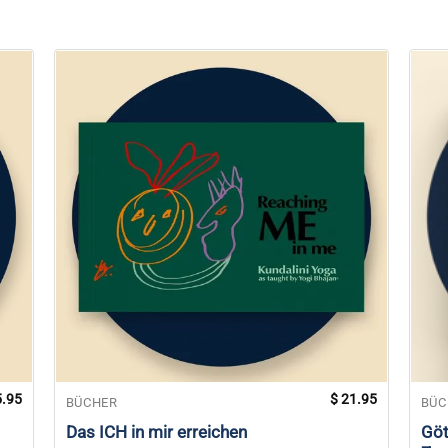
.95
$
21.95
BÜCHER
BÜC
Das ICH in mir erreichen
Göt