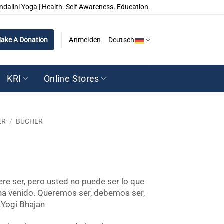
ndalini Yoga | Health. Self Awareness. Education.
ake A Donation
Anmelden
Deutsch
KRI
Online Stores
ER
/
BÜCHER
ere ser, pero usted no puede ser lo que
 ha venido. Queremos ser, debemos ser,
„Yogi Bhajan