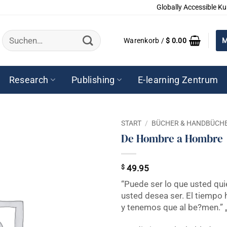
Globally Accessible Ku
Suchen
Warenkorb /
$
0.00
M
nach:
Research
Publishing
E-learning Zentrum
START
/
BÜCHER & HANDBÜCH
De Hombre a Hombre
$
49.95
“Puede ser lo que usted qui
usted desea ser. El tiempo
y tenemos que al be?men.” 