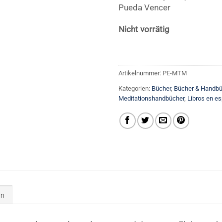
Pueda Vencer
Nicht vorrätig
Artikelnummer:
PE-MTM
Kategorien:
Bücher
,
Bücher & Handbü
Meditationshandbücher
,
Libros en e
en