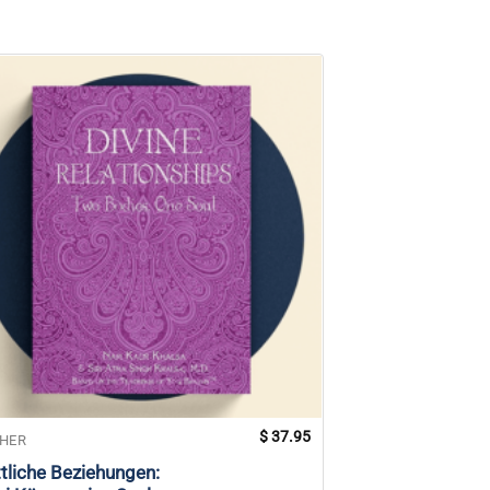
Angebot!
$
37.95
HER
BÜCHER
tliche Beziehungen:
Die Sinne der Se